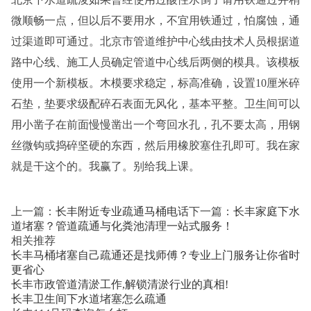
微顺畅一点，但以后不要用水，不宜用铁通过，怕腐蚀，通
过渠道即可通过。北京市管道维护中心线由技术人员根据道
路中心线、施工人员确定管道中心线后两侧的模具。该模板
使用一个新模板。木模要求稳定，标高准确，设置10厘米碎
石垫，垫要求级配碎石表面无风化，基本平整。卫生间可以
用小凿子在前面慢慢凿出一个弯回水孔，孔不要太高，用钢
丝微钩或捣碎坚硬的东西，然后用橡胶塞住孔即可。我在家
就是干这个的。我赢了。别给我上课。
上一篇：
长丰附近专业疏通马桶电话
下一篇：
长丰家庭下水
道堵塞？管道疏通与化粪池清理一站式服务！
相关推荐
长丰马桶堵塞自己疏通还是找师傅？专业上门服务让你省时
更省心
长丰市政管道清淤工作,解锁清淤行业的真相!
长丰卫生间下水道堵塞怎么疏通