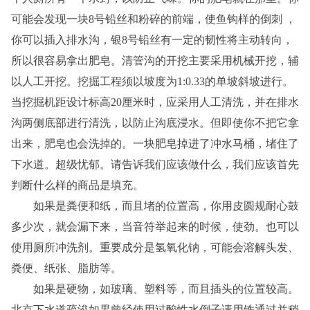
可能会发现一块8号铅丝和粉碎的前端，使鱼钩样的倒刺 ，
你可以插入排水沟，银8号铅丝有一定的韧性将主动转向，
所以很容易拿出肥皂。清管沟的开挖主要采用机械开挖，辅
以人工开挖。挖掘工程须以坡度为1:0.33的单坡斜坡进行。
当挖掘机距设计标高20厘米时，应采用人工清洗，并在排水
沟两侧底部进行清洗，以防止沟底浸水。但即使你不把它拿
出来，肥皂也会洗掉的。一块肥皂掉进了冲水马桶，堵住了
下水道。超级忧郁。请告诉我们应该做什么，我们应该首先
判断什么样的商品是填充。
如果是粪便和纸，而且堵的位置高，你用皮圆规耐心鼓
多少次，就会漏下来，当音符举起来的时候，使劲。也可以
使用厕所冲洗剂。重要成分是氢氧化钠，可能会溶解头发、
粪便、纸张、脂肪等。
如果是硬物，如玻璃、塑料等，而且插头的位置较高。
北京下水道疏浚如果曾经使用过酸性水倒子请用铁通过并稍